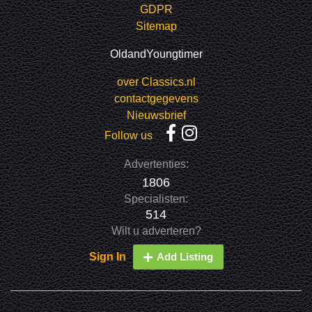
GDPR
Sitemap
OldandYoungtimer
over Classics.nl
contactgegevens
Nieuwsbrief
Follow us
Advertenties:
1806
Specialisten:
514
Wilt u adverteren?
Sign In
Add Listing